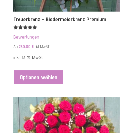
Trauerkranz – Biedermeierkranz Premium
Bewertet mit
Bewertungen
5.00
von 5
Ab
250,00
€
inkl. MwST
inkl. 13 % MwSt.
Optionen wählen