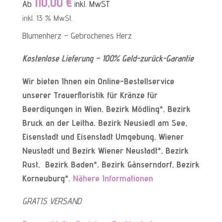
110,00
€
Ab
inkl. MwST
von 5,
basierend
inkl. 13 % MwSt.
auf
Kundenbewe
Blumenherz – Gebrochenes Herz
rtung
Kostenlose Lieferung – 100% Geld-zurück-Garantie
Wir bieten Ihnen ein Online-Bestellservice
unserer Trauerfloristik für Kränze für
Beerdigungen in Wien, Bezirk Mödling*, Bezirk
Bruck an der Leitha, Bezirk Neusiedl am See,
Eisenstadt und Eisenstadt Umgebung, Wiener
Neustadt und Bezirk Wiener Neustadt*, Bezirk
Rust, Bezirk Baden*, Bezirk Gänserndorf, Bezirk
Korneuburg*.
Nähere Informationen
GRATIS VERSAND