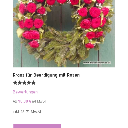
Kranz für Beerdigung mit Rosen
Bewertet mit
Bewertungen
5.00
von 5
Ab
90,00
€
inkl. MwST
inkl. 13 % MwSt.