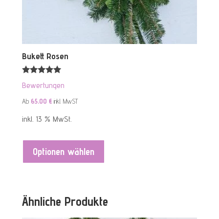
Bukett Rosen
Bewertet mit
Bewertungen
5.00
von 5
Ab
65,00
€
inkl. MwST
inkl. 13 % MwSt.
Optionen wählen
Ähnliche Produkte