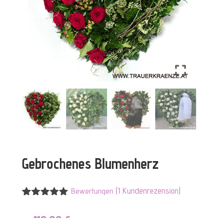
Gebrochenes Blumenherz
(
1
Kundenrezension)
Bewertungen
Bewertet
1
mit
5.00