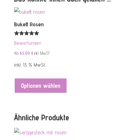
Bukett Rosen
Bewertet mit
Bewertungen
5.00
von 5
Ab
65,00
€
inkl. MwST
inkl. 13 % MwSt.
Optionen wählen
Ähnliche Produkte