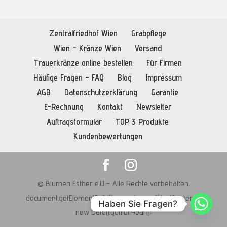
Zentralfriedhof Wien
Grabpflege
Wien – Kränze Wien
Versand
Trauerkränze online bestellen
Für Firmen
Häufige Fragen – FAQ
Blog
Impressum
AGB
Datenschutzerklärung
Garantie
E-Rechnung
Kontakt
Newsletter
Auftragsformular
TOP 3 Produkte
Kundenbewertungen
©
Blumen Esther e.U – Alle Rechte vorbehalten.
document.getElementById("current-year").textContent =
Haben Sie Fragen?
new Date().getFullYear();