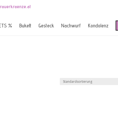
trauerkraenze.at
ETS %
Bukett
Gesteck
Nachwurf
Kondolenz